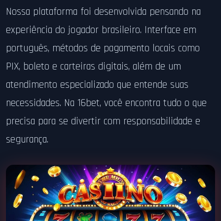
Nossa plataforma foi desenvolvida pensando na
experiência do jogador brasileiro. Interface em
português, métodos de pagamento locais como
PIX, boleto e carteiras digitais, além de um
atendimento especializado que entende suas
necessidades. Na 16bet, você encontra tudo o que
precisa para se divertir com responsabilidade e
segurança.