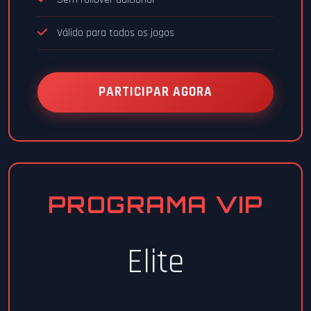
Válido para todos os jogos
PARTICIPAR AGORA
PROGRAMA VIP
Elite