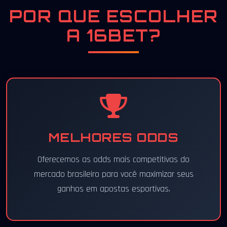
POR QUE ESCOLHER
A 16BET?
MELHORES ODDS
Oferecemos as odds mais competitivas do
mercado brasileiro para você maximizar seus
ganhos em apostas esportivas.