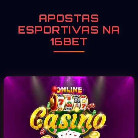
APOSTAS
ESPORTIVAS NA
16BET