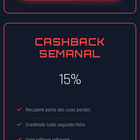
CASHBACK
SEMANAL
15%
Recupere parte das suas perdas
Creditado toda segunda-feira
Sem rollover adicional