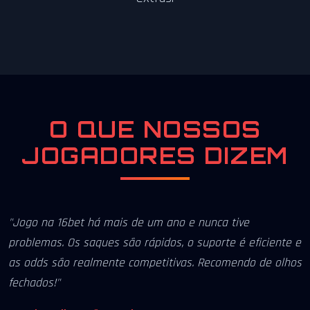
O QUE NOSSOS
JOGADORES DIZEM
"Jogo na 16bet há mais de um ano e nunca tive
problemas. Os saques são rápidos, o suporte é eficiente e
as odds são realmente competitivas. Recomendo de olhos
fechados!"