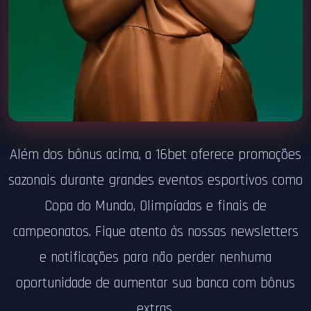
Além dos bônus acima, a 16bet oferece promoções
sazonais durante grandes eventos esportivos como
Copa do Mundo, Olimpíadas e finais de
campeonatos. Fique atento às nossas newsletters
e notificações para não perder nenhuma
oportunidade de aumentar sua banca com bônus
extras.