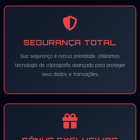
SEGURANÇA TOTAL
Sua segurança é nossa prioridade. Utilizamos
tecnologia de criptografia avançada para proteger
seus dados e transações.