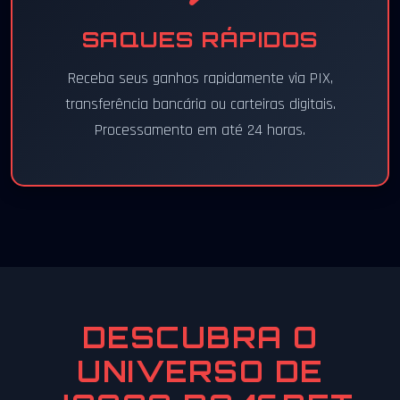
SAQUES RÁPIDOS
Receba seus ganhos rapidamente via PIX,
transferência bancária ou carteiras digitais.
Processamento em até 24 horas.
DESCUBRA O
UNIVERSO DE