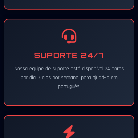
SUPORTE 24/7
Nossa equipe de suporte está disponível 24 horas
por dia, 7 dias por semana, para ajudá-lo em
português.