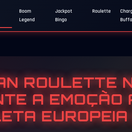
Boom
Jackpot
Roulette
Char
Legend
Bingo
Buffa
N ROULETTE N
NTE A EMOÇÃO 
ETA EUROPEIA