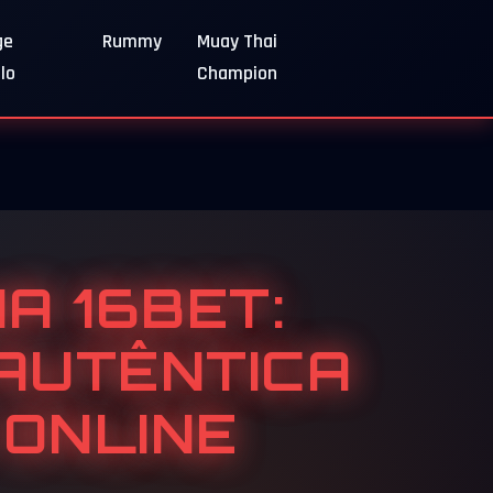
ge
Rummy
Muay Thai
lo
Champion
A 16BET:
AUTÊNTICA
 ONLINE