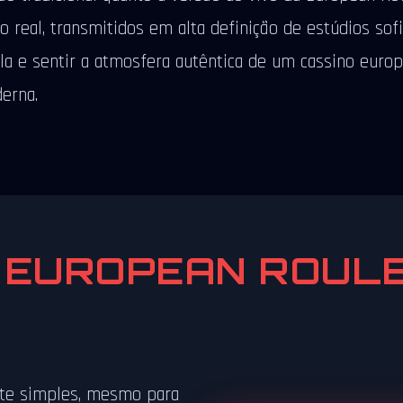
real, transmitidos em alta definição de estúdios sofi
la e sentir a atmosfera autêntica de um cassino euro
derna.
 EUROPEAN ROULE
te simples, mesmo para