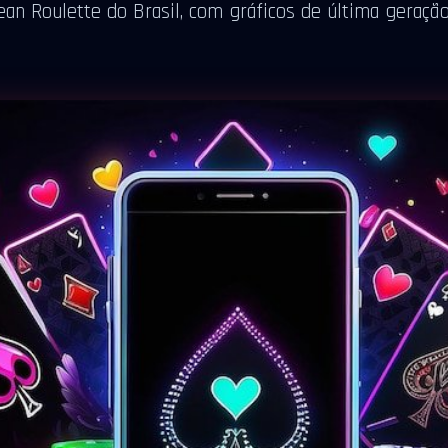
an Roulette do Brasil, com gráficos de última geração