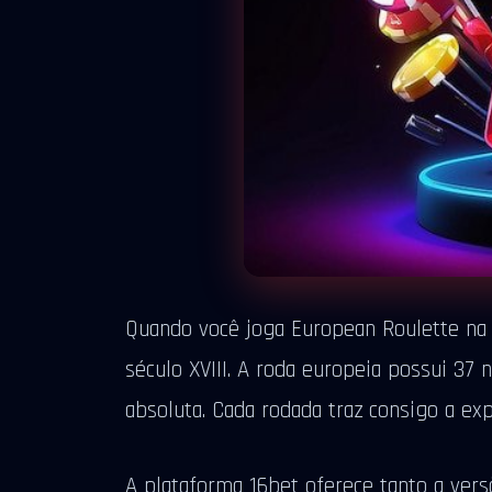
Quando você joga European Roulette na 
século XVIII. A roda europeia possui 37 
absoluta. Cada rodada traz consigo a exp
A plataforma 16bet oferece tanto a vers