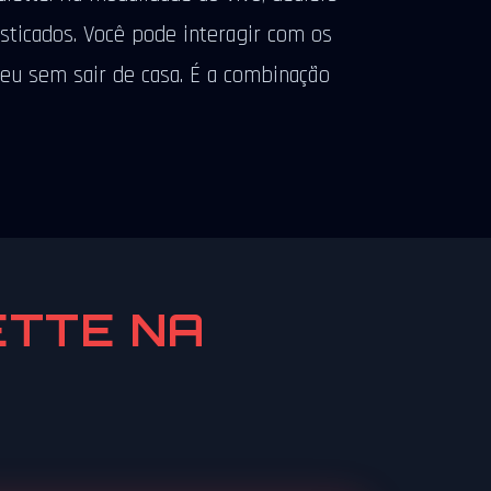
sticados. Você pode interagir com os
peu sem sair de casa. É a combinação
TTE NA