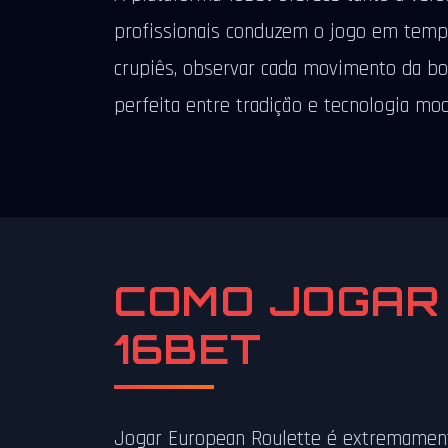
profissionais conduzem o jogo em tempo 
crupiês, observar cada movimento da bo
perfeita entre tradição e tecnologia mo
COMO JOGAR
16BET
Jogar European Roulette é extremamen