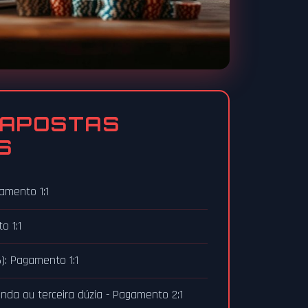
 APOSTAS
S
amento 1:1
o 1:1
6): Pagamento 1:1
nda ou terceira dúzia - Pagamento 2:1