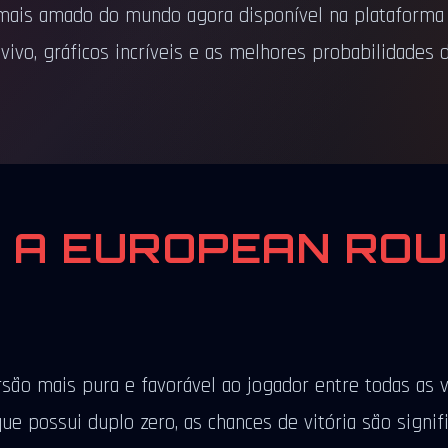
o mais amado do mundo agora disponível na plataforma
 vivo, gráficos incríveis e as melhores probabilidades 
A A EUROPEAN RO
são mais pura e favorável ao jogador entre todas as 
ue possui duplo zero, as chances de vitória são signi