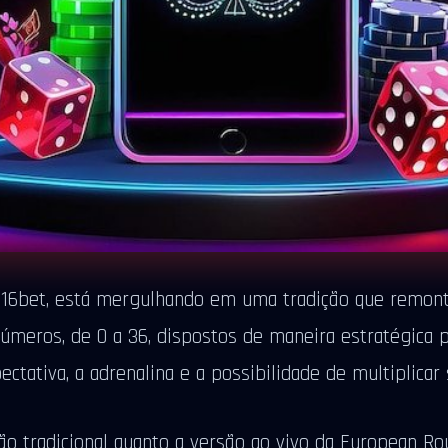
16bet, está mergulhando em uma tradição que remont
números, de 0 a 36, dispostos de maneira estratégica pa
ectativa, a adrenalina e a possibilidade de multiplic
ão tradicional quanto a versão ao vivo da European Rou