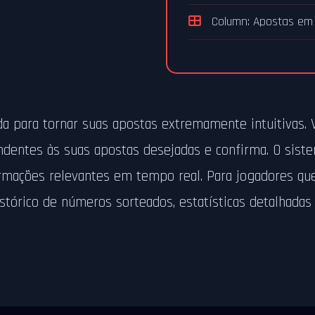
Column: Apostas em 
ida para tornar suas apostas extremamente intuitivas
ondentes às suas apostas desejadas e confirma. O sis
ormações relevantes em tempo real. Para jogadores qu
órico de números sorteados, estatísticas detalhadas 