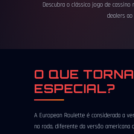
Descubra o clássico jogo de cassin
dealers ao
O QUE TORN
ESPECIAL?
A European Roulette é considerada a ver
na roda, diferente da versão americana q