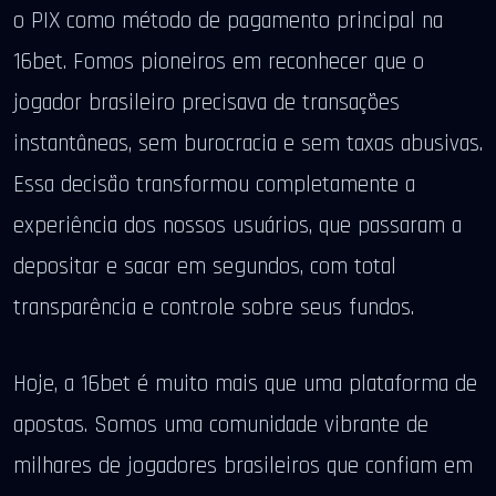
o PIX como método de pagamento principal na
16bet. Fomos pioneiros em reconhecer que o
jogador brasileiro precisava de transações
instantâneas, sem burocracia e sem taxas abusivas.
Essa decisão transformou completamente a
experiência dos nossos usuários, que passaram a
depositar e sacar em segundos, com total
transparência e controle sobre seus fundos.
Hoje, a 16bet é muito mais que uma plataforma de
apostas. Somos uma comunidade vibrante de
milhares de jogadores brasileiros que confiam em