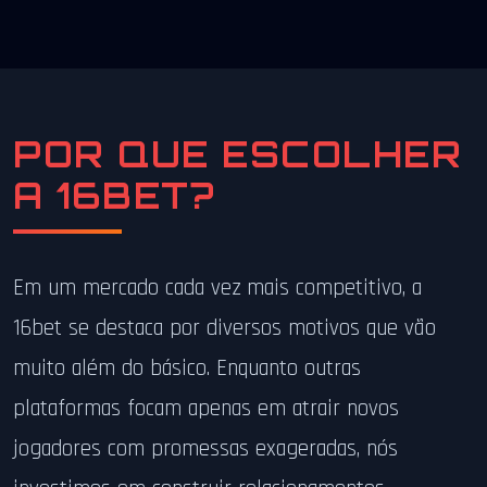
POR QUE ESCOLHER
A 16BET?
Em um mercado cada vez mais competitivo, a
16bet se destaca por diversos motivos que vão
muito além do básico. Enquanto outras
plataformas focam apenas em atrair novos
jogadores com promessas exageradas, nós