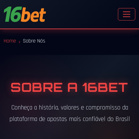
Home
Sobre Nós
SOBRE A 16BET
Conheça a história, valores e compromisso da
plataforma de apostas mais confiável do Brasil