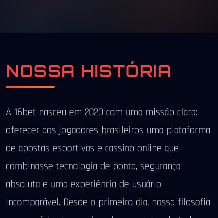
NOSSA HISTÓRIA
A 16bet nasceu em 2020 com uma missão clara:
oferecer aos jogadores brasileiros uma plataforma
de apostas esportivas e cassino online que
combinasse tecnologia de ponta, segurança
absoluta e uma experiência de usuário
incomparável. Desde o primeiro dia, nossa filosofia