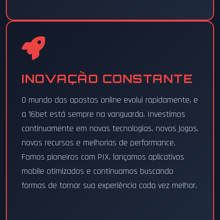
INOVAÇÃO CONSTANTE
O mundo das apostas online evolui rapidamente, e
a 16bet está sempre na vanguarda. Investimos
continuamente em novas tecnologias, novos jogos,
novos recursos e melhorias de performance.
Fomos pioneiros com PIX, lançamos aplicativos
mobile otimizados e continuamos buscando
formas de tornar sua experiência cada vez melhor.