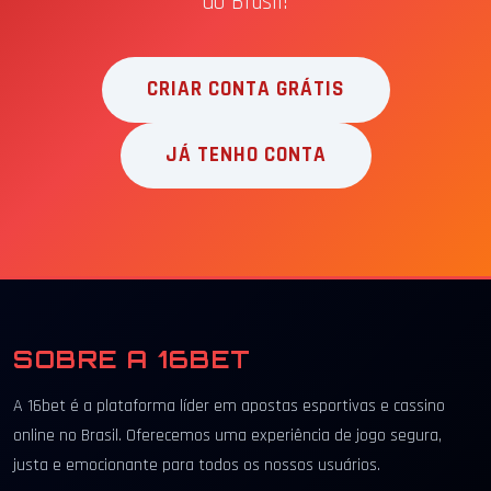
do Brasil!
CRIAR CONTA GRÁTIS
JÁ TENHO CONTA
SOBRE A 16BET
A 16bet é a plataforma líder em apostas esportivas e cassino
online no Brasil. Oferecemos uma experiência de jogo segura,
justa e emocionante para todos os nossos usuários.