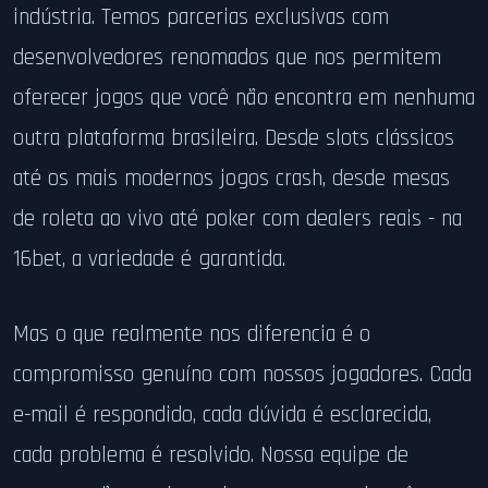
indústria. Temos parcerias exclusivas com
desenvolvedores renomados que nos permitem
oferecer jogos que você não encontra em nenhuma
outra plataforma brasileira. Desde slots clássicos
até os mais modernos jogos crash, desde mesas
de roleta ao vivo até poker com dealers reais - na
16bet, a variedade é garantida.
Mas o que realmente nos diferencia é o
compromisso genuíno com nossos jogadores. Cada
e-mail é respondido, cada dúvida é esclarecida,
cada problema é resolvido. Nossa equipe de