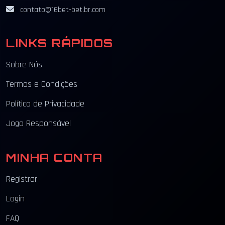
contato@16bet-bet.br.com
LINKS RÁPIDOS
Sobre Nós
Termos e Condições
Política de Privacidade
Jogo Responsável
MINHA CONTA
Registrar
Login
FAQ