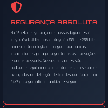
SEGURANÇA ABSOLUTA
Na 16bet, a segurança dos nossos jogadores é
inegociável. Utilizamos criptografia SSL de 256 bits,
a mesma tecnologia empregada por bancos
internacionais, para proteger todas as transações
e dados pessoais. Nossos servidores são
auditados regularmente e contamos com sistemas
avançados de detecção de fraudes que funcionam
24/7 para garantir um ambiente seguro.