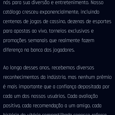
nós para sua diversão e entretenimento. Nosso
catálogo cresceu exponencialmente, incluindo
centenas de jogos de cassino, dezenas de esportes
para apostas ao vivo, torneios exclusivos e
promoções semanais que realmente fazem
diferença na banca dos jogadores.
Ao longo desses anos, recebemos diversos
reconhecimentos da indústria, mas nenhum prêmio
é mais importante que a confiança depositada por
cada um dos nossos usuários. Cada avaliação
positiva, cada recomendação a um amigo, cada