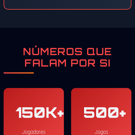
NÚMEROS QUE
FALAM POR SI
150K+
500+
Jogadores
Jogos