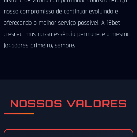
história de vitória compartilhada conosco reforça
nosso compromisso de continuar evoluindo e
oferecendo o melhor serviço possível. A 16bet
cresceu, mas nossa essência permanece a mesma:
jogadores primeiro, sempre.
NOSSOS VALORES